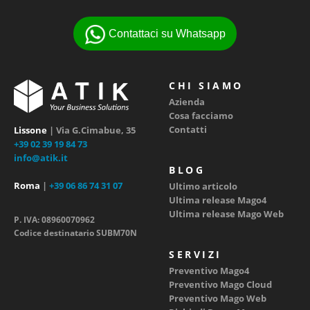
Contattaci su Whatsapp
CHI SIAMO
Azienda
Cosa facciamo
Contatti
Lissone
| Via G.Cimabue, 35
+39 02 39 19 84 73
info@atik.it
BLOG
Roma
|
+39 06 86 74 31 07
Ultimo articolo
Ultima release Mago4
Ultima release Mago Web
P. IVA: 08960070962
Codice destinatario SUBM70N
SERVIZI
Preventivo Mago4
Preventivo Mago Cloud
Preventivo Mago Web