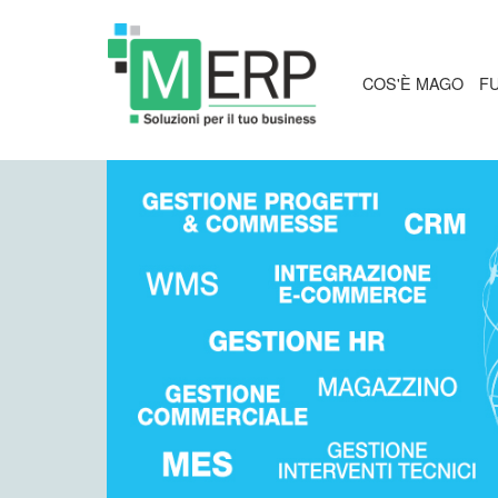
COS'È MAGO
F
COS'È MAGO4
A
COS'È MAGOCLO
A
COS'È MAGOWE
A
A