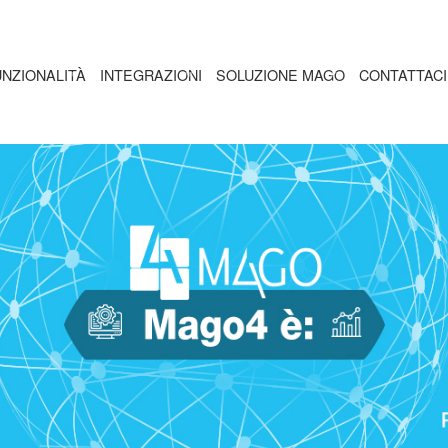
UNZIONALITÀ
INTEGRAZIONI
SOLUZIONE MAGO
CONTATTACI
REA AMMINISTRATIVA
POWER BI
UD
REA VENDITA - ACQUISTI
E-COMMERCE
B
REA MAGAZZINO - LOGISTICA
REA PRODUZIONE